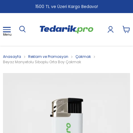
1
2
3
1500 TL ve Üzeri Kargo Bedava!
Menu
Anasayfa
Reklam ve Promosyon
Çakmak
Beyaz Manyetolu Siboplu Orta Boy Çakmak