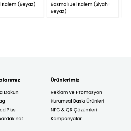
l Kalem (Beyaz)
Basmalı Jel Kalem (Siyah-
Ba
Beyaz)
Be
alarımız
Ürünlerimiz
ra Dokun
Reklam ve Promosyon
ag
Kurumsal Baskı Ürünleri
od.Plus
NFC & QR Çözümleri
ardak.net
Kampanyalar