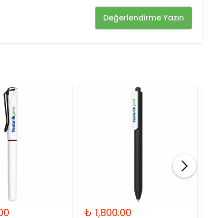
Değerlendirme Yazın
00
₺ 1,800.00
₺