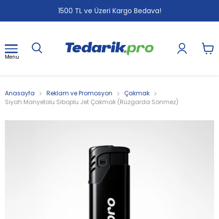
1
2
3
1500 TL ve Üzeri Kargo Bedava!
Menu
Anasayfa
Reklam ve Promosyon
Çakmak
Siyah Manyetolu Siboplu Jet Çakmak (Rüzgarda Sönmez)