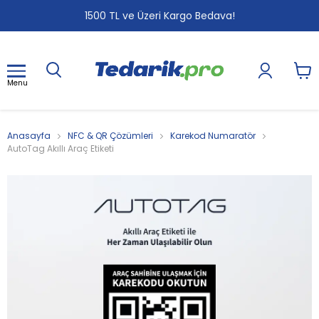
1
2
3
1500 TL ve Üzeri Kargo Bedava!
Menu
Anasayfa
NFC & QR Çözümleri
Karekod Numaratör
AutoTag Akıllı Araç Etiketi