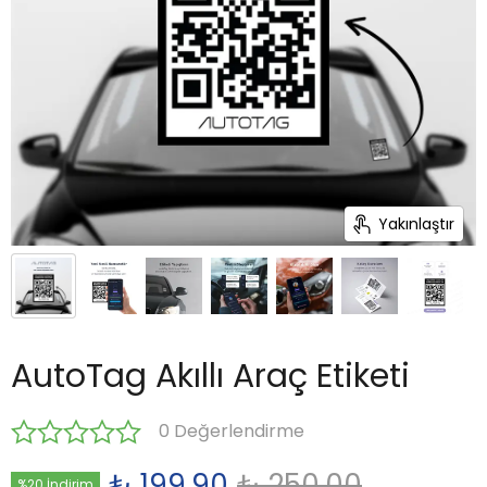
Yakınlaştır
AutoTag Akıllı Araç Etiketi
0 Değerlendirme
₺ 199.90
₺ 250.00
%20 İndirim