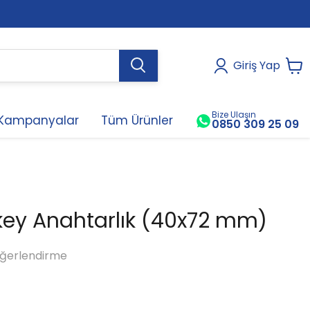
Giriş Yap
Bize Ulaşın
Kampanyalar
Tüm Ürünler
0850 309 25 09
key Anahtarlık (40x72 mm)
ğerlendirme