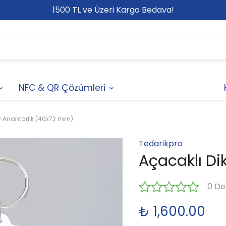
1500 TL ve Üzeri Kargo Bedava!
NFC & QR Çözümleri
y Anahtarlık (40x72 mm)
Tedarikpro
Açacaklı Di
0 De
₺ 1,600.00