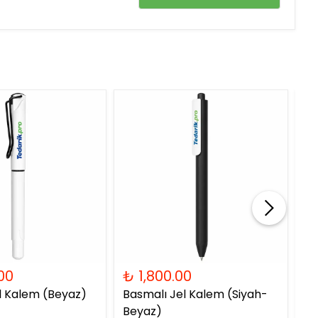
00
₺ 1,800.00
₺
l Kalem (Beyaz)
Basmalı Jel Kalem (Siyah-
Ba
Beyaz)
Be