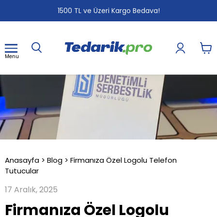
1
2
3
1500 TL ve Üzeri Kargo Bedava!
Menu
Anasayfa
>
Blog
>
Firmanıza Özel Logolu Telefon
Tutucular
17 Aralık, 2025
Firmanıza Özel Logolu