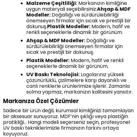
Malzeme Çeşitliliği:
Markanızın kimliğine
uygun materyali seçebilirsiniz:
Ahşap & MDF
Modeller:
Doğallığı ve sürdürülebilirliği
önemseyen firmalar için sıcak ve prestijli bir
dokunuş.
Plastik Modeller:
Modern, hafif ve
renkli seçeneklerle dinamik bir görünüm.
Ahşap & MDF Modeller:
Doğallığı ve
sürdürülebilirliği önemseyen firmalar için
sıcak ve prestijli bir dokunuş.
Plastik Modeller:
Modern, hafif ve renkli
seçeneklerle dinamik bir görünüm.
UV Baskı Teknolojisi:
Logolarınız yüksek
çözünürlüklü, çizilmelere karşı dayanıklı ve
canlı renklerle ürünlerimize işlenir. Zamanla
solma yapmaz, markanızın kalitesini yansıtır.
Markanıza Özel Çözümler
Sadece bir ürün değil, kurumsal kimliğinizi tamamlayan
bir aksesuar sunuyoruz. MDF’nin şıklığı veya plastiğin
pratikliği... Hangi modeli seçerseniz seçin, profesyonel
UV baskı tekniklerimizle firmanızın farkını ortaya
koyuyoruz.