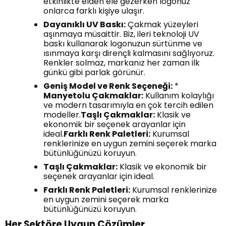
etkinlikte elden ele gezerken logonuz
onlarca farklı kişiye ulaşır.
Dayanıklı UV Baskı:
Çakmak yüzeyleri
aşınmaya müsaittir. Biz, ileri teknoloji UV
baskı kullanarak logonuzun sürtünme ve
ısınmaya karşı dirençli kalmasını sağlıyoruz.
Renkler solmaz, markanız her zaman ilk
günkü gibi parlak görünür.
Geniş Model ve Renk Seçeneği:
*
Manyetolu Çakmaklar:
Kullanım kolaylığı
ve modern tasarımıyla en çok tercih edilen
modeller.
Taşlı Çakmaklar:
Klasik ve
ekonomik bir seçenek arayanlar için
ideal.
Farklı Renk Paletleri:
Kurumsal
renklerinize en uygun zemini seçerek marka
bütünlüğünüzü koruyun.
Taşlı Çakmaklar:
Klasik ve ekonomik bir
seçenek arayanlar için ideal.
Farklı Renk Paletleri:
Kurumsal renklerinize
en uygun zemini seçerek marka
bütünlüğünüzü koruyun.
Her Sektöre Uygun Çözümler