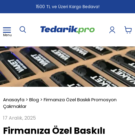
1
2
3
1500 TL ve Üzeri Kargo Bedava!
Menu
Anasayfa
>
Blog
>
Firmanıza Özel Baskılı Promosyon
Çakmaklar
17 Aralık, 2025
Firmanıza Özel Baskılı